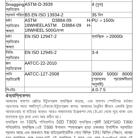
Snagging
ASTM-D-3939
4 (বুনা)
প্রতিরোধ
প্রসার্য শক্তি
BS EN ISO 13934-2
35 বিল
ঘর্ষণ
ASTM D3884-09 H-
PU ＞1500r
18WHEELASTM D3884-09 H-
প্রতিরোধ
18WHEEL 500G/চাকা
ক্ষমতা
ঘর্ষণ
EN ISO 12947-2
ফ্যাব্রিক ＞20000r
প্রতিরোধ
ক্ষমতা
পিলিং
EN ISO 12945-2
3-4
প্রতিরোধ
জল
AATCC-22-2010
প্রতিরোধক
পানি
AATCC-127-2008
3000/ 5000/ 8000
(গ্রাহকের প্রয়োজনীয়তা
প্রতিরোধী
অনুযায়ী)
পিএইচ
4.0-7.5
4
অ্যাপ্লিকেশন:
আজকের ফ্যাশন সেক্টরে উইন্ডপ্রুফ ফ্যাব্রিক বাড়ছে, এবং ফ্যাশন স্পোর্টসের বর্তমান
প্রবণতার সাথে সঙ্গতিপূর্ণ।টেকনো-উইন্ডপ্রুফ কাপড় আমাদের দৈনন্দিন জীবনে এমনকি ঠান্ডা
আবহাওয়ায় বা বাইরের মধ্যেও আরও সম্ভাবনার ইঞ্জেকশন দেয়।ঠাণ্ডা থেকে দূরে থাকা এবং
বাতাসকে দূরে রাখা এখন আর কঠিন নয়।
ফ্যাব্রিক হল 100% পলিয়েস্টার 50D T800 ফ্যাব্রিক।
পৃষ্ঠটি 50D*50D T800
পলিয়েস্টার ফ্যাব্রিক।এই T800 উপাদান স্প্যানডেক্স ছাড়া চমৎকার ইলাস্টিক প্রসারিত
প্রভাব আছে.এবং মাঝখানে উচ্চ হাইড্রোস্ট্যাটিক পেতে মিল্কি TPU ঝিল্লি।পিছনে, আমরা
বুনন ফ্যাব্রিক সঙ্গে বন্ধন.তাই এই ফ্যাব্রিক 3 স্তর এবং নরম handfeel আছে.এই