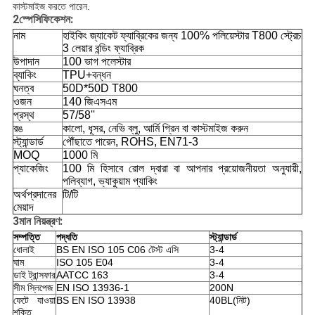
কাস্টমাইজ করতে পারেন.
2
স্পেসিফিকেশন:
নাম
হাইকিং জ্যাকেট ফ্যাব্রিকের জন্য 100% পলিয়েস্টার T800 স্ট্রেচ
3 লেয়ার বন্ডিং ফ্যাব্রিক
উপাদান
100 ভাগ পলেস্টার
ব্যাকিং
TPU+বন্ধন
ঘনত্ব
50D*50D T800
ওজন
140 জিএসএম
প্রস্থ
57/58''
রঙ
কালো, ধূসর, নেভি ব্লু, আর্মি গ্রিন বা কাস্টমাইজ করুন
স্ট্যান্ডার্ড
পৌঁছাতে পারেন, ROHS, EN71-3
MOQ
1000 মি
প্যাকেজিং
100 মি হিসাবে রোল দ্বারা বা আপনার প্রয়োজনীয়তা অনুযায়ী,
পলিব্যাগ, ভ্যাকুয়াম প্যাকিং
অর্থপ্রদানের
টি/টি
মেয়াদ
3
মান নিয়ন্ত্রণ:
সম্পত্তি
পদ্ধতি
স্ট্যান্ডার্ড
ধোলাই
BS EN ISO 105 C06 টেস্ট এসি
3-4
ঘাম
ISO 105 E04
3-4
ডাই ট্রান্সফার
AATCC 163
3-4
সীম স্লিপেজ
EN ISO 13936-1
200N
ফেটে যাওয়া
BS EN ISO 13938
40BL(নিট)
শক্তি