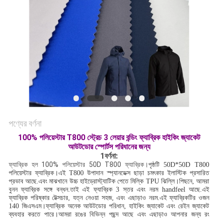
ম্যাপ
PRIVACY
POLICY
পণ্যের বর্ণনা
100% পলিয়েস্টার T800 স্ট্রেচ 3 লেয়ার বন্ডিং ফ্যাব্রিক হাইকিং জ্যাকেট
আউটডোর স্পোর্টস পরিধানের জন্য
1বর্ণনা:
ফ্যাব্রিক হল 100% পলিয়েস্টার 50D T800 ফ্যাব্রিক।
পৃষ্ঠটি 50D*50D T800
পলিয়েস্টার ফ্যাব্রিক।এই T800 উপাদান স্প্যানডেক্স ছাড়া চমৎকার ইলাস্টিক প্রসারিত
প্রভাব আছে.এবং মাঝখানে উচ্চ হাইড্রোস্ট্যাটিক পেতে মিল্কি TPU ঝিল্লি।পিছনে, আমরা
বুনন ফ্যাব্রিক সঙ্গে বন্ধন.তাই এই ফ্যাব্রিক 3 স্তর এবং নরম handfeel আছে.এই
ফ্যাব্রিক পরিষ্কার টেক্সচার, যত্ন নেওয়া সহজ, এবং এছাড়াও নরম.এই ফ্যাব্রিকটির ওজন
140 জিএসএম।ফ্যাব্রিক অনেক আউটডোর পরিধান, হাইকিং জ্যাকেট এবং রেইন জ্যাকেট
ব্যবহার করতে পারে।আমরা রঙের বিভিন্ন পছন্দ আছে এবং এছাড়াও আপনার জন্য রং