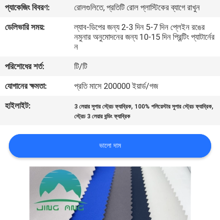
প্যাকেজিং বিবরণ:
রোলগুলিতে, প্রতিটি রোল প্লাস্টিকের ব্যাগে রাখুন
নিয়ন্ত্রণ
ডেলিভারি সময়:
ল্যাব-ডিপের জন্য 2-3 দিন 5-7 দিন প্লেইন রঙের
নমুনার অনুমোদনের জন্য 10-15 দিন প্রিন্টিং প্যাটার্নের
যোগাযোগ
ন
করুন
পরিশোধের শর্ত:
টি/টি
যোগানের ক্ষমতা:
প্রতি মাসে 200000 ইয়ার্ড/গজ
খবর
হাইলাইট:
,
,
3 লেয়ার সুপার স্ট্রেচ ফ্যাব্রিক
100% পলিয়েস্টার সুপার স্ট্রেচ ফ্যাব্রিক
স্ট্রেচ 3 লেয়ার বন্ডিং ফ্যাব্রিক
কেস
ভালো দাম
COMPANY
NEWS
সাইট