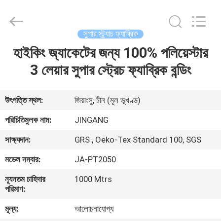
2026
Suzhou
Jingang
Textile
Co.,Ltd.
সুপার স্ট্র্যাচ ফ্যাব্রিক
All
Rights
Reserved.
হাইকিং জ্যাকেটের জন্য 100% পলিয়েস্টার
বাড়ি
3 লেয়ার সুপার স্ট্রেচ ফ্যাব্রিক বন্ডিং
পণ্য
উৎপত্তি স্থল:
জিয়াংসু, চীন (মূল ভূখণ্ড)
আমাদের
পরিচিতিমুলক নাম:
JINGANG
সম্পর্কে
সাক্ষ্যদান:
GRS , Oeko-Tex Standard 100, SGS
মডেল নম্বার:
JA-PT2050
কারখানা
ন্যূনতম চাহিদার
1000 Mtrs
ভ্রমণ
পরিমাণ:
মূল্য:
আলোচনাযোগ্য
মান