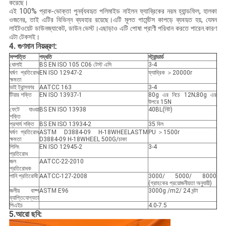
করেছে।
এই 100% প্রাক-ভোক্তা পুনর্ব্যবহৃত পলিমাইড নাইলন ফ্যাব্রিকের নরম হ্যান্ডফিল, হালকা
ওজনের, তাই এটির বিভিন্ন ব্যবহার রয়েছে।এটি মূলত গার্মেন্টস কাপড়ে ব্যবহৃত হয়, যেমন
লাইটওয়েট ডাউনজ্যাকেট, ডাউন ভেস্ট।এছাড়াও এটি পোষা প্রাণী পরিধান করতে পারেন.কারণ
এটা টেকসই।
4. গুণমান নিয়ন্ত্রণ
:
সম্পত্তি
পদ্ধতি
স্ট্যান্ডার্ড
ধোলাই
BS EN ISO 105 C06 টেস্ট এসি
3-4
ঘর্ষণ প্রতিরোধ
EN ISO 12947-2
ফ্যাব্রিক ＞20000r
ক্ষমতা
ডাই ট্রান্সফার
AATCC 163
3-4
টিয়ার শক্তি
EN ISO 13937-1
80g এর নিচে 12N;80g এর
উপরে 15N
ফেটে যাওয়া
BS EN ISO 13938
40BL(নিট)
শক্তি
প্রসার্য শক্তি
BS EN ISO 13934-2
35 বিল
ঘর্ষণ প্রতিরোধ
ASTM D3884-09 H-18WHEELASTM
PU ＞1500r
ক্ষমতা
D3884-09 H-18WHEEL 500G/চাকা
পিলিং
EN ISO 12945-2
3-4
প্রতিরোধ
জল
AATCC-22-2010
প্রতিরোধক
পানি প্রতিরোধী
AATCC-127-2008
3000/ 5000/ 8000
(গ্রাহকের প্রয়োজনীয়তা অনুযায়ী)
জলীয় বাষ্প
ASTM E96
3000g /m2/ 24 ঘন্টা
ব্যাপ্তিযোগ্যতা
পিএইচ
4.0-7.5
5.আরো ছবি: