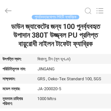
2026
Suzhou
Jingang
Textile
Co.,Ltd.
পুনর্ব্যবহারযোগ্য পিইটি ফ্যাব্রিক
All
Rights
Reserved.
ডাউন জ্যাকেটের জন্য 100 পুনর্ব্যবহৃত
বাড়ি
উপাদান 380T উজ্জ্বল PU প্রলিপ্ত
পণ্য
বায়ুরোধী নাইলন টাফেটা ফ্যাব্রিক
আমাদের
উৎপত্তি স্থল:
জিয়াংসু, চীন (মূল ভূখণ্ড)
সম্পর্কে
পরিচিতিমুলক নাম:
JINGANG
সাক্ষ্যদান:
GRS , Oeko-Tex Standard 100, SGS
কারখানা
মডেল নম্বার:
JA-200020-5
ভ্রমণ
ন্যূনতম চাহিদার
1000 Mtrs
পরিমাণ:
মান