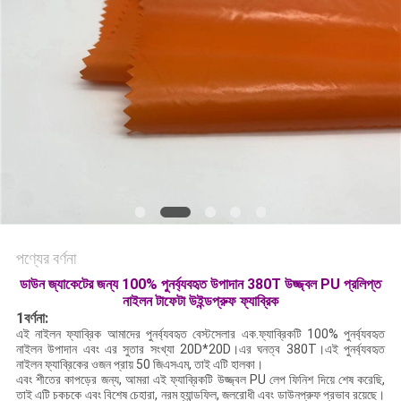
ম্যাপ
PRIVACY
POLICY
পণ্যের বর্ণনা
ডাউন জ্যাকেটের জন্য 100% পুনর্ব্যবহৃত উপাদান 380T উজ্জ্বল PU প্রলিপ্ত
নাইলন টাফেটা উইন্ডপ্রুফ ফ্যাব্রিক
1বর্ণনা:
এই নাইলন ফ্যাব্রিক আমাদের পুনর্ব্যবহৃত বেস্টসেলার এক.ফ্যাব্রিকটি 100% পুনর্ব্যবহৃত
নাইলন উপাদান এবং এর সুতার সংখ্যা 20D*20D।এর ঘনত্ব 380T।এই পুনর্ব্যবহৃত
নাইলন ফ্যাব্রিকের ওজন প্রায় 50 জিএসএম, তাই এটি হালকা।
এবং শীতের কাপড়ের জন্য, আমরা এই ফ্যাব্রিকটি উজ্জ্বল PU লেপ ফিনিশ দিয়ে শেষ করেছি,
তাই এটি চকচকে এবং বিশেষ চেহারা, নরম হ্যান্ডফিল, জলরোধী এবং ডাউনপ্রুফ প্রভাব রয়েছে।