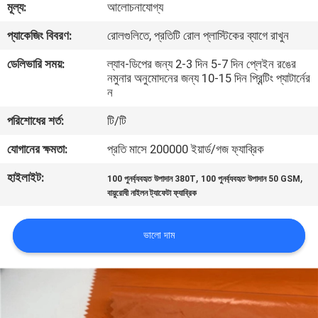
মূল্য:
আলোচনাযোগ্য
নিয়ন্ত্রণ
প্যাকেজিং বিবরণ:
রোলগুলিতে, প্রতিটি রোল প্লাস্টিকের ব্যাগে রাখুন
যোগাযোগ
ডেলিভারি সময়:
ল্যাব-ডিপের জন্য 2-3 দিন 5-7 দিন প্লেইন রঙের
নমুনার অনুমোদনের জন্য 10-15 দিন প্রিন্টিং প্যাটার্নের
করুন
ন
পরিশোধের শর্ত:
টি/টি
খবর
যোগানের ক্ষমতা:
প্রতি মাসে 200000 ইয়ার্ড/গজ ফ্যাব্রিক
কেস
হাইলাইট:
,
,
100 পুনর্ব্যবহৃত উপাদান 380T
100 পুনর্ব্যবহৃত উপাদান 50 GSM
বায়ুরোধী নাইলন ট্যাফেটা ফ্যাব্রিক
COMPANY
ভালো দাম
NEWS
সাইট