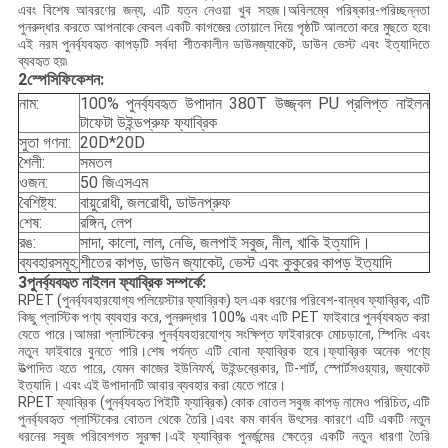
এবং বিশেষ আবরণের জন্য, এটি যত্ন নেওয়া খুব সহজ।অবিলম্বে পরিষ্কার-পরিচ্ছন্নতা
পুনরুদ্ধার করতে আপনাকে কেবল একটি কাগজের তোয়ালে দিয়ে পৃষ্ঠটি আলতো করে মুছতে হবে৷
এই নরম পুনর্ব্যবহৃত কাপড়টি সর্বদা শীতকালীন ডাউনজ্যাকেট, ডাউন ভেস্ট এবং ইত্যাদিতে
ব্যবহৃত হয়৷
2স্পেসিফিকেশন:
নাম:
100% পুনর্ব্যবহৃত উপাদান 380T উজ্জ্বল PU প্রলিপ্ত নাইলন
টাফেটা উইন্ডপ্রুফ ফ্যাব্রিক
সুতা গণনা:
20D*20D
শৈলী:
সমতল
ওজন:
50 জিএসএম
বৈশিষ্ট্য:
বায়ুরোধী, জলরোধী, ডাউনপ্রুফ
শেষ:
রঙ্গিন, লেপ
রঙ:
সাদা, কালো, লাল, নেভি, জলপাই সবুজ, নীল, খাকি ইত্যাদি।
ব্যবহারসমূহ:
শীতের কাপড়, ডাউন জ্যাকেট, ভেস্ট এবং কুকুরের কাপড় ইত্যাদি
3পুনর্ব্যবহৃত নাইলন ফ্যাব্রিক সম্পর্কে:
RPET (পুনর্ব্যবহারযোগ্য পলিয়েস্টার ফ্যাব্রিক) হল এক ধরণের পরিবেশ-বান্ধব ফ্যাব্রিক, এটি
কিছু প্লাস্টিক পণ্য ব্যবহার করে, পুনরুদ্ধার 100% এবং এটি PET ফাইবারে পুনর্ব্যবহৃত করা
যেতে পারে।আমরা প্লাস্টিকের পুনর্ব্যবহারযোগ্য সংক্ষিপ্ত ফাইবারকে মোচড়ানো, স্পিনিং এবং
নতুন ফাইবারে বুনতে পারি।শেষ পর্যন্ত এটি বোনা ফ্যাব্রিক হবে।ফ্যাব্রিক অনেক পণ্যে
উত্পাদিত হতে পারে, যেমন কাজের ইউনিফর্ম, উইন্ডব্রেকার, টি-শার্ট, স্পোর্টসওয়্যার, জ্যাকেট
ইত্যাদি। এবং এই উপাদানটি আবার ব্যবহার করা যেতে পারে।
RPET ফ্যাব্রিক (পুনর্ব্যবহৃত পিইটি ফ্যাব্রিক) কোক বোতল সবুজ কাপড় নামেও পরিচিত, এটি
পুনর্ব্যবহৃত প্লাস্টিকের বোতল থেকে তৈরি।এবং কম কার্বন উৎসের কারণে এটি একটি নতুন
ধরনের সবুজ পরিবেশগত সুরক্ষা।এই ফ্যাব্রিক পুনর্জন্মের ক্ষেত্রে একটি নতুন ধারণা তৈরি