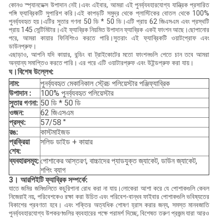
কোনও স্প্যানডেক্স উপাদান নেই।এবং এইবার, আমরা এই পুনর্ব্যবহারযোগ্য যান্ত্রিক প্রসারিত
পঙ্গি ফ্যাব্রিকটি সুপারিশ করি।এই কাপড়টি সমুদ্র থেকে প্লাস্টিকের বোতল থেকে 100%
পুনর্ব্যবহৃত হয়।এটির সুতার গণনা 50 ডি * 50 ডি।এটি প্রায় 62 জিএসএম এবং প্রস্থটি
প্রায় 145 সেন্টিমিটার।এই ফ্যাব্রিক নিয়মিত উপাদান ফ্যাব্রিক একই ফাংশন আছে।ছোপানোর
পরে, আমরা কায়ার ফিনিশিংও করতে পারি।সুতরাং এই ফ্যাব্রিকটি ওয়াটপ্রোফ এবং
ডাউনপ্রুফ।
এছাড়াও, আপনি যদি কায়ার, বন্ডিং বা ট্রাইকোটের মতো ফাংশনগুলি পেতে চান তবে আমরা
অন্যান্য সমাপ্তিও করতে পারি।
এর পরে এটি ওয়াটারপ্রুফ এবং উইন্ডপ্রুফ করা যায়।
ঘ।
বিশেষ উল্লেখ:
নাম:
পুনর্ব্যবহৃত মেকানিকাল স্ট্রেচ পলিয়েস্টার পঞ্জি
ফ্যাব্রিক
উপাদান :
100% পুনর্ব্যবহৃত পলিয়েস্টার
সুতার গণনা:
50 ডি * 50 ডি
ওজন:
62 জিএসএম
প্রস্থ:
57/58 ''
রঙ:
কাস্টমাইজড
প্রক্রিয়া
সলিড ডাইড + কায়ার
শেষ:
ব্যবহারসমূহ:
পোশাকের আস্তরণ, বাচ্চাদের প্যাডযুক্ত জ্যাকেট, ডাউন জ্যাকেট,
শপিং ব্যাগ
3। আরপিইটি ফ্যাব্রিক সম্পর্কে:
যাতে জমির জমিগুলিতে কচুরিপানা রোধ করা না যায়।
লোকেরা আশা করে যে পোশাকগুলি কেবল
নিজেরাই নয়, পরিবেশকেও রক্ষা করা উচিত এবং পরিবেশ-বান্ধব ফাইবার পোশাকগুলি ভবিষ্যতের
বিকাশের প্রবণতা হবে।
এবং শক্তির অত্যধিক শোষণ হ্রাস করার জন্য, সমস্ত মানবজাতি
পুনর্ব্যবহারযোগ্য উপকরণগুলির ব্যবহারের পক্ষে পরামর্শ দিচ্ছে, বিশেষত তরুণ প্রজন্ম যারা আরও