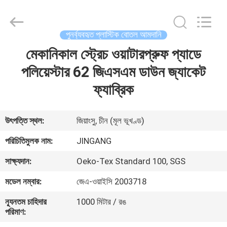
2025
Suzhou
Jingang
Textile
Co.,Ltd.
পুনর্ব্যবহৃত প্লাস্টিক বোতল আমদানি
All
Rights
Reserved.
মেকানিকাল স্ট্রেচ ওয়াটারপ্রুফ প্যাডে
বাড়ি
পলিয়েস্টার 62 জিএসএম ডাউন জ্যাকেট
পণ্য
ফ্যাব্রিক
আমাদের
উৎপত্তি স্থল:
জিয়াংসু, চীন (মূল ভূখণ্ড)
সম্পর্কে
পরিচিতিমুলক নাম:
JINGANG
সাক্ষ্যদান:
Oeko-Tex Standard 100, SGS
কারখানা
মডেল নম্বার:
জেএ-ওয়াইসি 2003718
ভ্রমণ
ন্যূনতম চাহিদার
1000 মিটার / রঙ
পরিমাণ:
মান