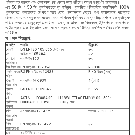
পরিবেশগত সচেতন এবং কেনাকাটা এবং কেনার জন্য পরিবেশ বান্ধব পণ্যগুলি পছন্দ করে।
এই 50 ডি * 50 ডি পুনর্ব্যবহারযোগ্য যান্ত্রিক প্রসারিত পলিয়েস্টার ফ্যাব্রিকটি 100%
পুনর্ব্যবহৃত পলিয়েস্টার উপকরণ দিয়ে তৈরি।মেকানিকাল স্ট্রেচ পঞ্জি ফ্যাব্রিকের পরিষ্কার
টেক্সচার এবং নরম হ্যান্ডফিল রয়েছে।এবং আমাদের পুনর্ব্যবহারযোগ্য যান্ত্রিক প্রসারিত ফ্যাব্রিক
পরিবেশগতভাবে বন্ধুত্বপূর্ণ এবং ইকো।এছাড়াও আমরা জল বিদ্বেষক, উইন্ডপ্রুফ, তেল প্রুফ,
ডাউন প্রুফ এবং ইত্যাদির মতো আলাদা প্রভাব পেতে বিভিন্ন সমাপ্তি প্রক্রিয়াগুলি করতে
পারি So
ঘ
।মান নিয়ন্ত্রণ:
সম্পত্তি
পদ্ধতি
স্ট্যান্ডার্ড
ধোলাই
BS EN ISO 105 C06 টেস্ট এসি
২-৩
ঘাম
আইএসও 105 ই04
২-৩
ছোপানো
এএটিসিসি 163
২-৩
স্থানান্তর
সিম স্লিপেজ
EN আইএসও 13936-1
N 200N
ফেটে যাওয়া
BS EN আইএসও 13938
B 40 বিএল (বোনা)
শক্তি
ছিনতাই
এএসটিএম-ডি -3939
4 (বোনা)
প্রতিরোধ
প্রসার্য
BS EN ISO 13934-2
B 35bl
শক্তি
ঘর্ষণ
ASTM D3884-09 H-18WHEELASTM
পি ইউ 00 1500r
প্রতিরোধ
D3884-09 H-18WHEEL 500G / চাকা
ক্ষমতা
ঘর্ষণ
এন আইএসও 12947-2
তারেক ＞ 20000r
প্রতিরোধ
ক্ষমতা
পিলিং
EN আইএসও 12945-2
২-৩
প্রতিরোধের
জল
এএটিসিসি -২২-২০১০