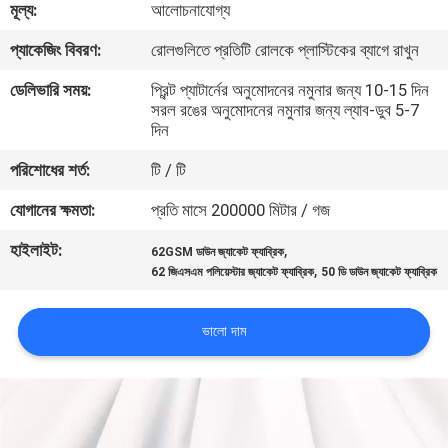
মূল্য:
আলোচনাযোগ্য
নিয়ন্ত্রণ
প্যাকেজিং বিবরণ:
রোলগুলিতে প্রতিটি রোলকে প্লাস্টিকের ব্যাগে রাখুন
যোগাযোগ
ডেলিভারি সময়:
প্রিন্ট প্যাটার্নের অনুমোদনের নমুনার জন্য 10-15 দিন
সরল রঙের অনুমোদনের নমুনার জন্য ল্যাব-ডুব 5-7
করুন
দিন
পরিশোধের শর্ত:
টি / টি
খবর
যোগানের ক্ষমতা:
প্রতি মাসে 200000 মিটার / গজ
কেস
হাইলাইট:
,
62GSM ডাউন জ্যাকেট ফ্যাব্রিক
,
62 জিএসএম পলিয়েস্টার জ্যাকেট ফ্যাব্রিক
50 ডি ডাউন জ্যাকেট ফ্যাব্রিক
COMPANY
ভালো দাম
NEWS
সাইট