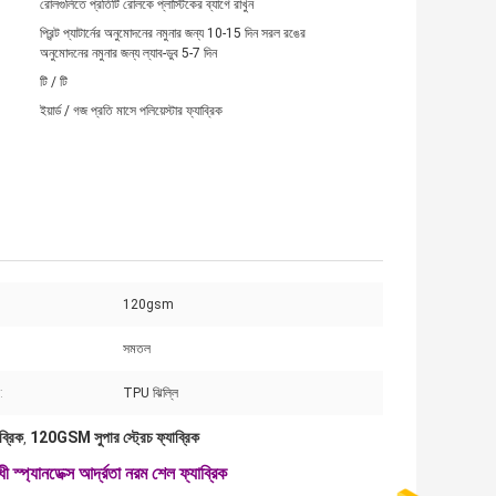
রোলগুলিতে প্রতিটি রোলকে প্লাস্টিকের ব্যাগে রাখুন
প্রিন্ট প্যাটার্নের অনুমোদনের নমুনার জন্য 10-15 দিন সরল রঙের
অনুমোদনের নমুনার জন্য ল্যাব-ডুব 5-7 দিন
টি / টি
ইয়ার্ড / গজ প্রতি মাসে পলিয়েস্টার ফ্যাব্রিক
120gsm
সমতল
:
TPU ঝিল্লি
ব্রিক
120GSM সুপার স্ট্রেচ ফ্যাব্রিক
,
ধী স্প্যানডেক্স আর্দ্রতা নরম শেল ফ্যাব্রিক