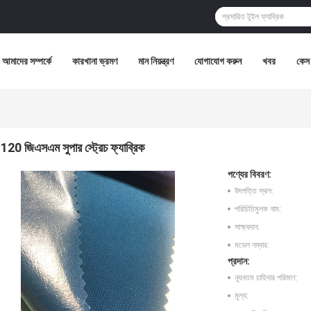
আমাদের সম্পর্কে
কারখানা ভ্রমণ
মান নিয়ন্ত্রণ
যোগাযোগ করুন
খবর
কেস
120 জিএসএম সুপার স্ট্রেচ ফ্যাব্রিক
পণ্যের বিবরণ:
উৎপত্তি স্থল:
পরিচিতিমুলক নাম:
সাক্ষ্যদান:
মডেল নম্বার:
প্রদান:
ন্যূনতম চাহিদার পরিমাণ:
মূল্য: