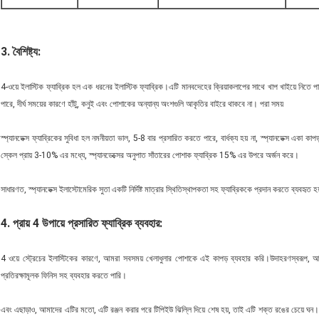
3. বৈশিষ্ট্য
:
4-ওয়ে ইলাস্টিক ফ্যাব্রিক হল এক ধরনের ইলাস্টিক ফ্যাব্রিক।এটি মানবদেহের ক্রিয়াকলাপের সাথে খাপ খাইয়ে নিতে
পারে, দীর্ঘ সময়ের কারণে হাঁটু, কনুই এবং পোশাকের অন্যান্য অংশগুলি আকৃতির বাইরে থাকবে না। পরা সময়
স্প্যানডেক্স ফ্যাব্রিকের সুবিধা হল নমনীয়তা ভাল, 5-8 বার প্রসারিত করতে পারে, বার্ধক্য হয় না, স্প্যানডেক্স একা কা
স্কেল প্রায় 3-10% এর মধ্যে, স্প্যানডেক্সের অনুপাত সাঁতারের পোশাক ফ্যাব্রিক 15% এর উপরে অর্জন করে।
সাধারণত, স্প্যানডেক্স ইলাস্টোমেরিক সুতা একটি নির্দিষ্ট মাত্রার স্থিতিস্থাপকতা সহ ফ্যাব্রিককে প্রদান করতে ব্যবহৃত হ
4. প্রায় 4 উপায়ে প্রসারিত ফ্যাব্রিক ব্যবহার:
4 ওয়ে স্ট্রেচের ইলাস্টিকের কারণে, আমরা সবসময় খেলাধুলার পোশাকে এই কাপড় ব্যবহার করি।উদাহরণস্বরূপ, আমর
প্রতিরক্ষামূলক ফিনিস সহ ব্যবহার করতে পারি।
এবং এছাড়াও, আমাদের এটির মতো, এটি রঞ্জন করার পরে টিপিইউ ঝিল্লি দিয়ে শেষ হয়, তাই এটি শক্ত রঙের চেয়ে ঘন।এব