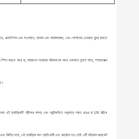
 পারে, এক্সটেনশন এবং সংকোচন, হালকা এবং আরামদায়ক, এবং পোশাকের চেহারাও সুন্দর রাখতে
পড় স্পিন করতে পারে না, সাধারণত অন্যান্য কাঁচামালের সাথে একসাথে বুনতে পারে, স্প্যানডেক্স
য়।
া এই ফ্যাব্রিকটি গ্রীষ্মের কাপড় এবং প্যান্টগুলিতে শুধুমাত্র শক্ত রঙের বা UV 40+
ং ঝিল্লি সঙ্গে, এই ফ্যাব্রিক জল প্রতিরোধী এবং আর্দ্রতা হয়।তাই এটি বহিরঙ্গন জ্যাকেট