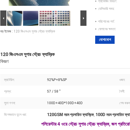
প্যাকেজিং বিবরণ:
ডেলিভারি সময়:
পরিশোধের শর্ত:
যোগানের ক্ষমতা:
বড় ইমেজ :
120 জিএসএম সুপার স্ট্রেচ ফ্যাব্রিক
যোগাযোগ
120 জিএসএম সুপার স্ট্রেচ ফ্যাব্রিক
বিবরণ
ম্যাটেরিল:
92%P+8%SP
ওজন:
প্রস্থ:
57 / 58 ''
শৈলী:
সুতা গণনা:
100D+40D*100D+40D
শেষ করুন
120GSM নরম প্রসারিত ফ্যাব্রিক
100D নরম প্রসারিত ফ্যা
বিশেষভাবে তুলে ধরা:
,
পলিয়েস্টার 4 ওয়ে স্ট্রেচ সুপার স্ট্রেচ ফ্যাব্রিক, জল প্রতিরো