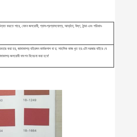
্নত করতে পারে, যেমন জলরোধী, শ্বাস-প্রশ্বাসযোগ্য, আর্দ্রতা, উষ্ণ, ঠান্ডা এবং পরিধান-
ার করা হয়, জামাকাপড় বহিরঙ্গন কার্যকলাপ বা দু: সাহসিক কাজ ধৃত হয়.এটা দরজার বাইরে যে
ামাকাপড় জলরোধী ফাংশন বিবেচনা করা হবে!