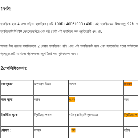
1বর্ণনা:
ফ্যাব্রিক হল 4 ওয়ে স্ট্রেচ ফ্যাব্রিক।এটি 100D+40D*100D+40D।এই ফ্যাব্রিকের বিষয়বস্তু 92% পলিয়
ফ্যাব্রিকটি টিপিইউ মেমব্রেন দিয়ে শেষ করি।তাই এই ফ্যাব্রিক জল প্রতিরোধী এবং শব্দ.
আমরা টিস ধরনের ফ্যাব্রিককে 2 লেয়ার ফ্যাব্রিকও বলি।এবং এই ফ্যাব্রিকটি নরম শেল জ্যাকেটের মতো আউটডোর স্প
প্রস্তুত.তাই আমাদের গ্রাহকদের নমুনা তৈরি করা সুবিধাজনক হবে।
2
স্পেসিফিকেশন:
বেধ সূচক:
অত্যন্ত চিকন
পাতলা
সাধারণ
নরম সূচক:
কঠিন
সংযম
নরম
ইলাস্টিক সূচক:
স্থিতিস্থাপকতা
মাইক্রো-স্থিতিস্থাপকতা
স্থিতিস্থা
মৌসম :
বসন্ত
ফল
গ্রীষ্ম