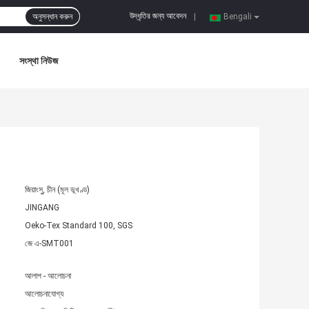
উদ্ধৃতির জন্য আবেদন
অনুসন্ধান করুন
|
Bengali
সংস্থা নিউজ
জিয়াংসু, চীন (মূল ভূখণ্ড)
JINGANG
Oeko-Tex Standard 100, SGS
জে এ-SMT001
আলাপ - আলোচনা
আলোচনাযোগ্য