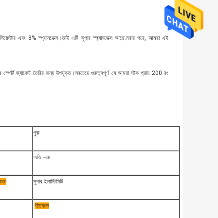
েস্টার এবং 8% স্প্যানডেক্স।তাই এটি সুপার স্প্যানডেক্স আছে.মরার পরে, আমরা এই
োর্ট জ্যাকেট তৈরির জন্য উপযুক্ত।সবচেয়ে গুরুত্বপূর্ণ যে আমরা স্টক প্রায় 200 রং
পুরু
অতি নরম
পকতা
সুপার ইলাস্টিসিটি
শীতকাল