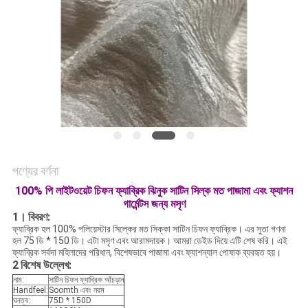
ম্যাপ
PRIVACY
POLICY
পণ্যের বর্ণনা
100% পি লাইটওয়েট চিফন ফ্যাব্রিক ঝিনুক সাটিন সিল্ক মত পাজামা এবং ফ্যাশন
গার্মেন্টস জন্য মসৃণ
1।
বিবরণ:
ফ্যাব্রিক হল 100% পলিয়েস্টার সিল্কের মত সিক্কা সাটিন চিফন ফ্যাব্রিক। এর সুতা গণনা
হল 75 ডি * 150 ডি। এটা মসৃণ এবং আরামদায়ক। আমরা ডেইড দিয়ে এটি শেষ করি। এই
ফ্যাব্রিক সর্বদা মহিলাদের পরিধান, বিশেষভাবে পাজামা এবং ফ্যাশন্যাল পোষাক ব্যবহৃত হয়।
2
বিশেষ উল্লেখ:
নাম:
সাটিন চিফন ফ্যাব্রিক আঁচড়ান
Handfeel:
Soomth এবং নরম
ঘনত্ব:
75D * 150D