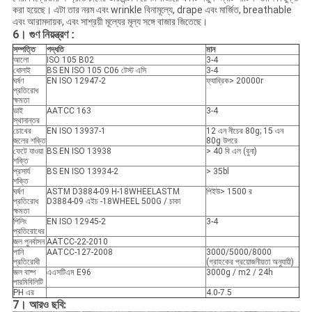
করা হয়েছে। এটা তার নরম এবং wrinkle বিনামূল্যে, drape এবং মার্জিত, breathable
এবং আরামদায়ক, এবং সাশ্রয়ী মূল্যের মূল্য সঙ্গে বাজার জিতেছে।
6। গুণ নিয়ন্ত্রণ
:
সম্পত্তি
পদ্ধতি
মান
আলো
ISO 105 B02
3-4
ধোলাই
BS EN ISO 105 C06 টেস্ট এসি
3-4
ঘর্ষণ
EN ISO 12947-2
ফ্যাব্রিক> 20000r
প্রতিরোধ
ক্ষমতা
ডাই
AATCC 163
3-4
স্থানান্তর
চোখের
EN ISO 13937-1
12 এন নীচের 80g; 15 এন
জলের শক্তি
80g উপরে
ফেটে যাওয়া
BS EN ISO 13938
> 40 বি এল (বুনা)
শক্তি
প্রসার্য
BS EN ISO 13934-2
> 35bl
শক্তি
ঘর্ষণ
ASTM D3884-09 H-18WHEELASTM
পিইউ> 1500 র
প্রতিরোধ
D3884-09 এইচ -18WHEEL 500G / চাকা
ক্ষমতা
পিলিং
EN ISO 12945-2
3-4
প্রতিরোধের
জল পুনর্বাসন
AATCC-22-2010
পানি
AATCC-127-2008
3000/5000/8000
প্রতিরোধী
(গ্রাহকের প্রয়োজনীয়তা অনুযায়ী)
জল বাষ্প
এএসটিএম E96
3000g / m2 / 24h
পারমিবিলিটি
PH এর
4.0-7.5
7। আরও ছবি: