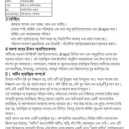
ওজন:
160GSM
শেষ:
রঙ্গিন বা কাস্টমাইজ
রঙ:
কাস্টমাইজ করুন
ব্যবহারসমূহ:
মহিলাদের পোশাক
3
বৈশিষ্ট্য:
টেক্সচার হালকা এবং স্বচ্ছ, নরম এবং নমনীয়।
চেহারা স্পষ্ট, মার্জিত এবং পরিষ্কার এবং ভাল বায়ু ব্যাপ্তিযোগ্যতা এবং drape সঙ্গে।
মার্জিত এবং আরামদায়ক পরিধান
ভাল ঘর্ষণ প্রতিরোধের, পিল সহজ নয়, স্থিতিশীল আকার এবং গুটান সহজ নয়।
পরিবেশ সংরক্ষণ রঞ্জনবিদ্যা এবং বিরোধী - স্ট্যাটিক প্রক্রিয়াজাতকরণ ব্যবহার করুন।
4
নকশা মধ্যে চিফন অ্যাপ্লিকেশন:
সাটিনের প্রধান বৈশিষ্ট্যটি ব্যাপ্তিযোগ্যতা, drape ডিগ্রি ভাল এবং অনুভূতিতে রেশম মত
প্রভাব থাকতে পারে। এই ফ্যাব্রিক সঙ্গে উত্পাদিত গার্মেন্টস আরামদায়ক এবং উষ্ণ রাখা তার
ফাংশন খুব অসামান্য। ফলস্বরূপ, পাজামা বা আন্ডারওয়্যার ফ্যাব্রিক হিসাবে সাটিনের ব্যবহার
বেশ জনপ্রিয়, উপরন্তু, খেলাধূলার, অদ্ভুত পরিধান এবং বিছানাপত্র খুব জনপ্রিয় হয়
5। সাটিন ফ্যাব্রিক সম্পর্কে
:
হিসাবে সাটিন পৃষ্ঠ খুব উজ্জ্বল হয়, তাই এটি সূর্য উন্মুক্ত করা উপযুক্ত নয়। স্নান সতেজ তার
উজ্জ্বল এবং গাঢ় রঙ হারান করতে হবে। যদি গ্রীষ্ম হয়, এটা খুব গরম এবং stuffy মনে হবে।
তাই এটি একটি দীর্ঘ সময়ের জন্য সূর্য না হয় যে জায়গা জন্য উপযুক্ত।
এই ফ্যাব্রিক না শুধুমাত্র শহিদুল গাউন, অভিনেতা পোশাক এবং শিষ্টাচার পোশাক তৈরীর জন্য
সাশ্রয়ী মূল্যের ফ্যাব্রিক, কিন্তু প্রান্ত ড্রেসিং এবং আর্টওয়ার্ক জন্য একটি আলংকারিক
ফ্যাব্রিক, যা ব্যাপকভাবে অন্যান্য কাপড় ব্যবহৃত হয়। পরে উচ্চ মানের এবং সুন্দর পোশাক তৈরি
করা হয়, ফ্যাব্রিক না শুধুমাত্র অনন্য এবং দীপ্তি, কিন্তু ফ্যাশন মার্জিত শৃঙ্খলা প্রদর্শন করতে
পারেন।
ম্যাট ধাতব ভর সঙ্গে একটি ফ্যাব্রিক হয়। সাম্প্রতিক বছরগুলিতে, সিরিজ সাটিন ফ্যাশনেবল
জিনস হয়ে উঠেছে, "সাটিন" বয়ন শৈলীটি সাটিন, লাঠি, বাঁশ গিঁট, জ্যাক্কুড এবং তাই। এবং এটি
সেরা বিক্রেতার সম্প্রতি চীনের ওরিয়েন্টাল রেশম বাজারে একটি নতুন "ম্যাট সাটিন" তালিকাভুক্ত