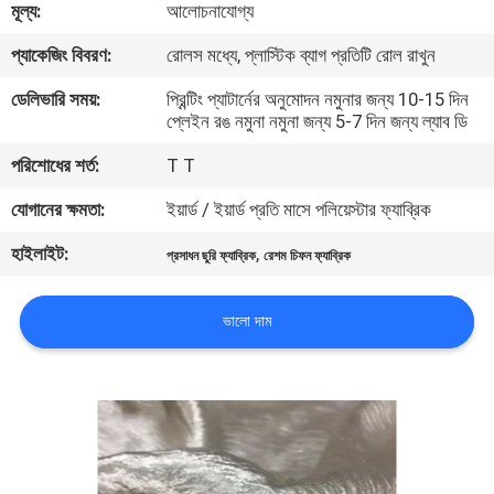
মূল্য:
আলোচনাযোগ্য
নিয়ন্ত্রণ
প্যাকেজিং বিবরণ:
রোলস মধ্যে, প্লাস্টিক ব্যাগ প্রতিটি রোল রাখুন
যোগাযোগ
ডেলিভারি সময়:
প্রিন্টিং প্যাটার্নের অনুমোদন নমুনার জন্য 10-15 দিন
প্লেইন রঙ নমুনা নমুনা জন্য 5-7 দিন জন্য ল্যাব ডি
করুন
পরিশোধের শর্ত:
T T
খবর
যোগানের ক্ষমতা:
ইয়ার্ড / ইয়ার্ড প্রতি মাসে পলিয়েস্টার ফ্যাব্রিক
হাইলাইট:
,
প্রসাধন ছুরি ফ্যাব্রিক
রেশম চিফন ফ্যাব্রিক
কেস
ভালো দাম
COMPANY
NEWS
সাইট