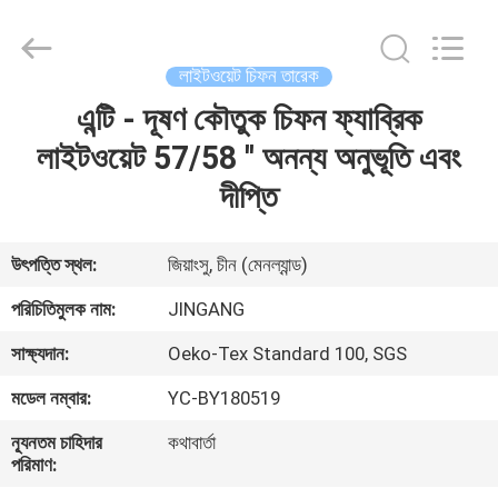
2026
Suzhou
Jingang
Textile
Co.,Ltd.
লাইটওয়েট চিফন তারেক
All
Rights
Reserved.
এন্টি - দূষণ কৌতুক চিফন ফ্যাব্রিক
বাড়ি
লাইটওয়েট 57/58 '' অনন্য অনুভূতি এবং
পণ্য
দীপ্তি
আমাদের
উৎপত্তি স্থল:
জিয়াংসু, চীন (মেনল্যান্ড)
সম্পর্কে
পরিচিতিমুলক নাম:
JINGANG
সাক্ষ্যদান:
Oeko-Tex Standard 100, SGS
কারখানা
মডেল নম্বার:
YC-BY180519
ভ্রমণ
ন্যূনতম চাহিদার
কথাবার্তা
পরিমাণ:
মান