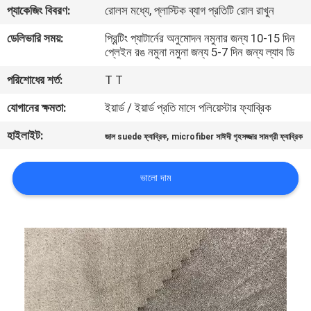
প্যাকেজিং বিবরণ:
রোলস মধ্যে, প্লাস্টিক ব্যাগ প্রতিটি রোল রাখুন
নিয়ন্ত্রণ
ডেলিভারি সময়:
প্রিন্টিং প্যাটার্নের অনুমোদন নমুনার জন্য 10-15 দিন
প্লেইন রঙ নমুনা নমুনা জন্য 5-7 দিন জন্য ল্যাব ডি
যোগাযোগ
পরিশোধের শর্ত:
T T
করুন
যোগানের ক্ষমতা:
ইয়ার্ড / ইয়ার্ড প্রতি মাসে পলিয়েস্টার ফ্যাব্রিক
খবর
হাইলাইট:
,
জাল suede ফ্যাব্রিক
microfiber সাঈদী গৃহসজ্জার সামগ্রী ফ্যাব্রিক
কেস
ভালো দাম
COMPANY
NEWS
সাইট