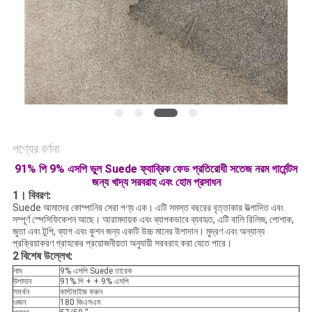
ম্যাপ
PRIVACY
POLICY
পণ্যের বর্ণনা
91% পি 9% এসপি ভুল Suede ফ্যাব্রিক ফেড প্রতিরোধী সতেজ নরম গার্মেন্টস
জন্য খাদ্য সরবরাহ এবং হোম প্রসাধন
1।
বিবরণ:
Suede আমাদের কোম্পানির সেরা পণ্য এক। এটি সমস্ত বছরের বৃত্তাকার উত্পাদিত এবং
সম্পূর্ণ স্পেসিফিকেশন আছে। আরামদায়ক এবং ব্যাপকভাবে ব্যবহৃত, এটি বালি রিলিজ, পোশাক,
জুতা এবং টুপি, ব্যাগ এবং কুশন জন্য একটি উচ্চ মানের উপাদান। মুদ্রণ এবং অন্যান্য
প্রক্রিয়াকরণ গ্রাহকের প্রয়োজনীয়তা অনুযায়ী সরবরাহ করা যেতে পারে।
2
বিশেষ উল্লেখ:
নাম
9% এসপি Suede তারেক
উপাদান
91% পি + + 9% এসপি
সমর্থন
কাস্টমাইজ করুন
ওজন
180 জিএসএম