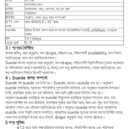
প্রস্থ
57/58 ''
রঙ
কাস্টমাইজ করুন
বৈশিষ্ট্য
আরামদায়ক, নরম, ভেলভেট, ঘন এবং সূক্ষ্ম
MOQ:
1000m
রীতিনীতি
গার্মেন্টস, সোফা, জুতা, ব্যাগ বা ইত্যাদি
QTY লোড
প্রায় 40000 মি / 20 "ধারক
হচ্ছে
প্যাকেজিং
50m হিসাবে রোলস দ্বারা বা আপনার প্রয়োজনীয়তা অনুযায়ী, polybags, ভ্যাকুয়াম
প্যাকিং
বিলি
10-15days
পেমেন্ট শব্দটি
টি / টি
3। পণ্যের বৈশিষ্ট্য:
হালকা জমিন, নরম অনুভূতি, ভাল drape, উজ্জ্বল রঙ, শক্তিশালী scalability, ভাল শিকল
প্রতিরোধের, ভাল তাপ ব্যাপ্তিযোগ্যতা।
Suede কাপড় শুধুমাত্র নরম অনুভূতি, ভাল drape, শক্তিশালী স্থিতিশীলতা (কোন সংকোচন
বা পরিস্কারতা কারণে প্রসারিত) না, কিন্তু ভাল বায়ু ব্যাপ্তিযোগ্যতা, পোকা প্রতিরোধের এবং
ক্ষয় প্রতিরোধ হিসাবে রিপোর্ট প্রকাশের।
4। Suede কাপড় সম্পর্কে:
Suede পশু suede এর তৈরি হয়। Suede এছাড়াও suede বলা হয়। অনুকরণ
suede ফ্যাব্রিক, প্রধানত পলিয়েস্টার সুপারফাইন ফাইবার এবং অনুকরণ অন্যান্য উপকরণ
তৈরি, ফ্যাব্রিক পৃষ্ঠের ঘন এবং জরিমানা, নরম ছোট villi দ্বারা চিহ্নিত করা হয়।
অনুকরণ suede ফ্যাব্রিক পশু suede সিমুলেশন ফ্যাব্রিক অনুকরণ উল্লেখ করে, তার
প্রধান বৈশিষ্ট্য ঘন এবং জরিমানা, ফ্যাব্রিক পৃষ্ঠের নরম নিচে নরম, নরম এবং পুরু, ভাল উষ্ণতা,
আর্দ্রতা শোষণ এবং পরিধান প্রতিরোধের সঙ্গে। অনুকরণ suede কাপড় আছে প্রাকৃতিক
suede থেকে নিকৃষ্ট কোনো সম্পত্তি, প্রাকৃতিক suede তুলনায় অনেক ভালো বৈশিষ্ট্য আছে,
যেমন তার ফ্যাব্রিক উলের নরম, চটচটে, drape অনুভূতি ভাল, পাতলা টেক্সচার।
পণ্য সুবিধা:
5
এ
13 বছর অতি সূক্ষ্ম জরিমানা ফাইবার কাপড়, স্থিতিশীল মানের এবং পরিপক্ক