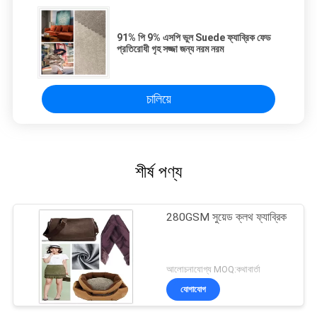
91% পি 9% এসপি ভুল Suede ফ্যাব্রিক ফেড
প্রতিরোধী গৃহ সজ্জা জন্য নরম নরম
চালিয়ে
শীর্ষ পণ্য
280GSM সুয়েড ক্লথ ফ্যাব্রিক
আলোচনাযোগ্য MOQ:কথাবার্তা
যোগাযোগ