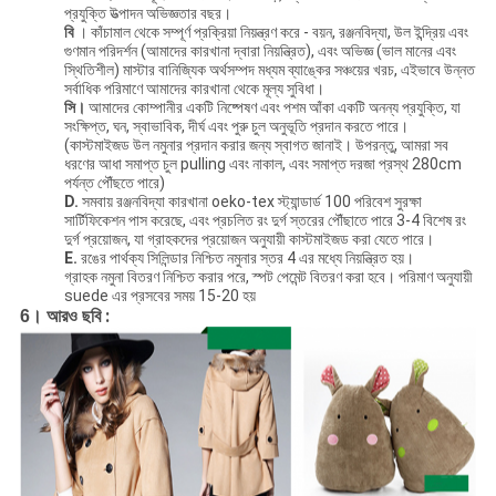
প্রযুক্তি উত্পাদন অভিজ্ঞতার বছর।
বি
। কাঁচামাল থেকে সম্পূর্ণ প্রক্রিয়া নিয়ন্ত্রণ করে - বয়ন, রঞ্জনবিদ্যা, উল ইন্দ্রিয় এবং
গুণমান পরিদর্শন (আমাদের কারখানা দ্বারা নিয়ন্ত্রিত), এবং অভিজ্ঞ (ভাল মানের এবং
স্থিতিশীল) মাস্টার বানিজ্যিক অর্থসম্পদ মধ্যম ব্যাঙ্কের সঞ্চয়ের খরচ, এইভাবে উন্নত
সর্বাধিক পরিমাণে আমাদের কারখানা থেকে মূল্য সুবিধা।
সি।
আমাদের কোম্পানীর একটি নিষ্পেষণ এবং পশম আঁকা একটি অনন্য প্রযুক্তি, যা
সংক্ষিপ্ত, ঘন, স্বাভাবিক, দীর্ঘ এবং পুরু চুল অনুভূতি প্রদান করতে পারে।
(কাস্টমাইজড উল নমুনার প্রদান করার জন্য স্বাগত জানাই। উপরন্তু, আমরা সব
ধরণের আধা সমাপ্ত চুল pulling এবং নাকাল, এবং সমাপ্ত দরজা প্রস্থ 280cm
পর্যন্ত পৌঁছতে পারে)
D.
সমবায় রঞ্জনবিদ্যা কারখানা oeko-tex স্ট্যান্ডার্ড 100 পরিবেশ সুরক্ষা
সার্টিফিকেশন পাস করেছে, এবং প্রচলিত রং দুর্গ স্তরের পৌঁছাতে পারে 3-4 বিশেষ রং
দুর্গ প্রয়োজন, যা গ্রাহকদের প্রয়োজন অনুযায়ী কাস্টমাইজড করা যেতে পারে।
E.
রঙের পার্থক্য সিলিন্ডার নিশ্চিত নমুনার স্তর 4 এর মধ্যে নিয়ন্ত্রিত হয়।
গ্রাহক নমুনা বিতরণ নিশ্চিত করার পরে, স্পট পেমেন্ট বিতরণ করা হবে। পরিমাণ অনুযায়ী
suede এর প্রসবের সময় 15-20 হয়
:
6। আরও ছবি