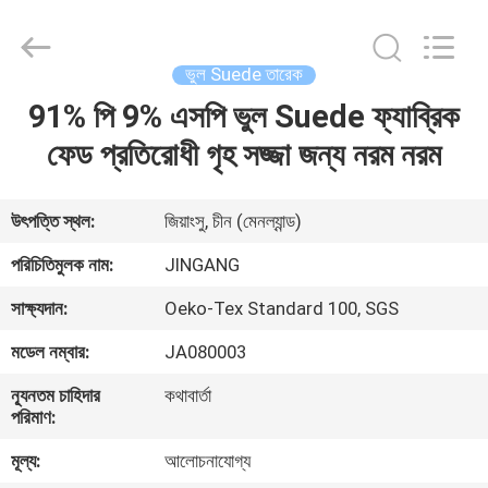
2025
Suzhou
Jingang
Textile
Co.,Ltd.
ভুল Suede তারেক
All
Rights
Reserved.
91% পি 9% এসপি ভুল Suede ফ্যাব্রিক
বাড়ি
ফেড প্রতিরোধী গৃহ সজ্জা জন্য নরম নরম
পণ্য
উৎপত্তি স্থল:
জিয়াংসু, চীন (মেনল্যান্ড)
আমাদের
পরিচিতিমুলক নাম:
JINGANG
সম্পর্কে
সাক্ষ্যদান:
Oeko-Tex Standard 100, SGS
মডেল নম্বার:
JA080003
কারখানা
ন্যূনতম চাহিদার
কথাবার্তা
ভ্রমণ
পরিমাণ:
মূল্য:
আলোচনাযোগ্য
মান