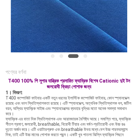
ম্যাপ
PRIVACY
POLICY
পণ্যের বর্ণনা
T400 100% পি সুপার যান্ত্রিক প্রসারিত ফ্যাব্রিক বিশেষ Cationic দুই টন
জলরোধী ক্রিড়া পোশাক জন্য
1।
বিবরণ:
T400 কম্পোজিট ফাইবার একটি নতুন ধরনের ইলাস্টিক কম্পোজিট ফাইবার, কোন স্প্যানডেক্স
রয়েছে এবং ভাল স্থিতিস্থাপকতা রয়েছে। এটি স্প্যানডেক্স, অত্যধিক স্থিতিস্থাপক বল, জটিল
বয়ন, অস্থির ফ্যাব্রিক সাইজ এবং স্প্যানডেক্সের ব্যবহার বৃদ্ধির মতো অনেক সমস্যা সমাধান
করে।
ফ্যাব্রিক এর বাতা দিক স্থিতিস্থাপক এবং আরামদায়ক বৈশিষ্ট্য আছে। সমাপ্তি পরে, ফ্যাব্রিক
শীতল প্রমাণ, জলরোধী, breathable, বিরোধী টিয়ার এবং ঘর্ষণ-প্রতিরোধী এবং উচ্চ রঙ
দৃঢ়তা অর্জন করে। এটি ওয়াটারপ্রুফ এবং breathable উভয় মধ্যে বেশ উচ্চ পারফরম্যান্স
দিক, তাই এটি উচ্চ মানের পোশাক করতে পছন্দ। একটি খুব পাতলা ঝিল্লি ফ্যাব্রিক পিছনে