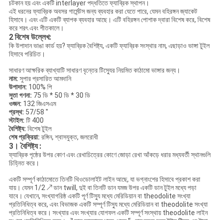
চটকান হয় এবং একটি interlayer পদ্ধতিতে ফ্যাব্রিক স্থাপন।
এই ধরনের ফ্যাব্রিক অবসর গার্মেন্টস জন্য ব্যবহার করা যেতে পারে, যেমন বহিরঙ্গন জ্যাকেট
হিসাবে। এবং এটি একটি ব্যাপক ব্যবহার আছে। এটি বহিরঙ্গন পোশাক দ্বারা বিশেষ করে, বিশেষ
করে শরৎ এবং শীতকালে।
2
বিশেষ উল্লেখ:
কি উপাদান ভাঙা কার্ড হয়? ফ্যাব্রিক বৈশিষ্ট্য, একটি ফ্যাব্রিক সংস্থার নাম, এছাড়াও ভাঙ্গা টুইল
হিসাবে পরিচিত।
সাধারণ আক্ষরিক ব্যাখ্যাটি সাধারণ বৃন্তের টিস্যুের নিয়মিত কাঠামো ভাঙ্গার জন্য।
নাম:
সুপার প্রসারিত আমদানি
উপাদান:
100% পি
সুতা গণনা:
75 ডি * 50 ডি * 30 ডি
ওজন:
132 জিএসএম
প্রস্থ:
57/58 ''
স্টাইল:
টি 400
বৈশিষ্ট্য:
বিশেষ টুইল
শেষ প্রক্রিয়া:
রঙ্গিন, শ্বাসযুক্ত, জলরোধী
3। বৈশিষ্ট্য
:
ফ্যাব্রিক পৃষ্ঠের উপর কোণ এবং রেখাচিত্রের কোণে জোড়া রেখা আঁকড়ে ধরার মধ্যবর্তী স্থানগুলি
চিহ্নিত করে।
একটি সম্পূর্ণ কাঠামোতে তিনটি থিওডোলাইট লাইন আছে, যা ভগ্নাংশের হিসাবে প্রকাশ করা
যায়। যেমন 1/2 ↗ ডান twill, দুই বা তিনটি ডান যমজ উপর একটি ডান টুইল মধ্যে পড়া
যাবে। যেখানে, সংখ্যাগরিষ্ঠ একটি পূর্ণ টিস্যু মধ্যে মেরিডিয়ান বা theodolite সংখ্যা
প্রতিনিধিত্ব করে, এবং বিভাজক একটি সম্পূর্ণ টিস্যু মধ্যে মেরিডিয়ান বা theodolite সংখ্যা
প্রতিনিধিত্ব করে। সংখ্যার এবং সংখ্যার যোগফল একটি সম্পূর্ণ সংস্থায় theodolite লাইন