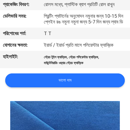
প্যাকেজিং বিবরণ:
রোলস মধ্যে, প্লাস্টিক ব্যাগ প্রতিটি রোল রাখুন
নিয়ন্ত্রণ
ডেলিভারি সময়:
প্রিন্টিং প্যাটার্নের অনুমোদন নমুনার জন্য 10-15 দিন
প্লেইন রঙ নমুনা নমুনা জন্য 5-7 দিন জন্য ল্যাব ডি
যোগাযোগ
পরিশোধের শর্ত:
T T
করুন
যোগানের ক্ষমতা:
ইয়ার্ড / ইয়ার্ড প্রতি মাসে পলিয়েস্টার ফ্যাব্রিক
খবর
হাইলাইট:
,
,
স্ট্রেচ টুইল ফ্যাব্রিক
স্ট্রেচ পলিয়েস্টার ফ্যাব্রিক
মাউন্টেনিয়ারিং ওয়্যার স্ট্রেচ ফ্যাব্রিক
কেস
ভালো দাম
COMPANY
NEWS
সাইট