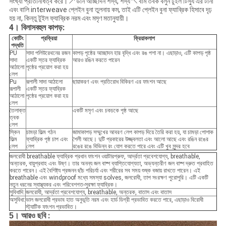
সংখ্যা প্রতিনিধিত্ব করে। ↗ ডান আচ্ছাদন শস্য, শস্য ↖ বাম তবক বলুন টুইল টিস্যু এর টানা
এবং বালি interweave প্লেইন বুনা তুলনায় কম, তাই এটি প্লেইন বুনা ফ্যাব্রিক হিসাবে দৃঢ়
হয় না, কিন্তু টুইল ফ্যাব্রিক নরম এবং মসৃণ মতানুযায়ী।
4। বিলাসবহুল কাপড়:
কোটিং
প্রক্রিয়া
ক্রিয়াকলাপ
পদ্ধতি
PU
সাদা পলিউরেথনের রজন
কাপড় পৃষ্ঠের আচ্ছাদন হার বৃদ্ধি এবং রঙ পশা না। এছাড়াও, এটি কাপড় পৃষ্ঠ
সাদা
একটি স্তর ফ্যাব্রিক
আরও রঙিন করতে পারেন
আঠালো
পৃষ্ঠের প্রয়োগ করা হয়
লেপ
Pu
রূপালী সাদা আঠালো
ছায়াকরণ এবং প্রতিরোধ বিকিরণ এর ফাংশন আছে
রূপালী
একটি স্তর ফ্যাব্রিক
আঠালো
পৃষ্ঠের প্রয়োগ করা হয়
লেপ
তৈলাক্ত
একটি মসৃণ এবং চকচকে পৃষ্ঠ আছে
ত্বক
লেপ
স্কিন
চামড়া ফিল্ম গঠন
জামাকাপড় সম্মুখের আবরণ লেপ কাপড় দিয়ে তৈরি করা হয়, যা চামড়া পোশাক
ফিল্ম
ফ্যাব্রিক পৃষ্ঠ চাপ এবং
শৈলী আছে। দুটি প্রকারের উজ্জ্বলতা এবং আলো আছে এবং রঙিন রঙের
লেপ
লেপ
রঙের রঙে বিভিন্ন রং যোগ করতে পারে এবং এটি খুব সুন্দর হবে
জলরোধী breathable ফ্যাব্রিক প্রধান ফাংশন ওয়াটারপ্রুফ, আর্দ্রতা প্রবেশযোগ্য, breathable,
অন্তরক, বায়ুপ্রবাহ এবং উষ্ণ। তার অনন্য জল বাষ্প ব্যাপ্তিযোগ্যতা, অভ্যন্তরীণ জল বাষ্প দ্রুত প্রবাহিত
করতে পারেন। এই বৈশিষ্ট্য প্রজনন ছাঁচ পরিচর্যা এবং শরীরের সব সময় শুষ্ক বজায় রাখতে পারেন। এই
breathable এবং windproof মধ্যে সমস্যা solves, জলরোধী, তাপ সংরক্ষণ পুরোপুরি। এটি একটি
নতুন ধরনের স্বাস্থ্যকর এবং পরিবেশগত-সুরক্ষা ফ্যাব্রিক।
সুবিধাদি:
জলরোধী, আর্দ্রতা প্রবেশযোগ্য, breathable, অন্তরক, বাতাস এবং বাতাস
অসুবিধা:
ভাল জলরোধী প্রভাব হাত অনুভূতি নরম এবং হার্ড ডিগ্রী প্রভাবিত করতে পারে, এছাড়াও বিরোধী
স্ট্যাটিক ফাংশন প্রভাবিত।
:
5। আরও ছবি