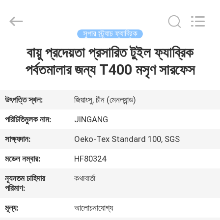
2025
Suzhou
Jingang
Textile
Co.,Ltd.
সুপার স্ট্র্যাচ ফ্যাব্রিক
All
Rights
Reserved.
বায়ু প্রদেয়তা প্রসারিত টুইল ফ্যাব্রিক
বাড়ি
পর্বতমালার জন্য T400 মসৃণ সারফেস
পণ্য
উৎপত্তি স্থল:
জিয়াংসু, চীন (মেনল্যান্ড)
আমাদের
পরিচিতিমুলক নাম:
JINGANG
সম্পর্কে
সাক্ষ্যদান:
Oeko-Tex Standard 100, SGS
মডেল নম্বার:
HF80324
কারখানা
ন্যূনতম চাহিদার
কথাবার্তা
ভ্রমণ
পরিমাণ:
মূল্য:
আলোচনাযোগ্য
মান