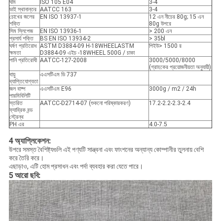
ঘাম
ISO 105 E04
3-4
ডাই স্থানান্তর
AATCC 163
3-4
চোখের জলের
EN ISO 13937-1
12 এন নীচের 80g; 15 এন
শক্তি
80g উপরে
সিম স্লিপেজ
EN ISO 13936-1
> 200 এন
প্রসার্য শক্তি
BS EN ISO 13934-2
> 35bl
ঘর্ষণ প্রতিরোধ
ASTM D3884-09 H-18WHEELASTM
পিইউ> 1500 র
ক্ষমতা
D3884-09 এইচ -18WHEEL 500G / চাকা
পানি প্রতিরোধী
AATCC-127-2008
3000/5000/8000
(গ্রাহকের প্রয়োজনীয়তা অনুযায়ী)
বায়ু
এএসটিএম ডি 737
ব্যাপ্তিযোগ্যতা
জল বাষ্প
এএসটিএম E96
3000g / m2 / 24h
পারমিবিলিটি
স্তরিত
AATCC-D2714-07 (শুকনো পরিষ্কারকরণ)
17.2-2.2-2.3-2.4
ফ্যাব্রিক বন্ড
স্ট্রেন্থ
PH এর
4.0-7.5
4
অ্যাপ্লিকেশন:
উপরে সমস্ত বৈশিষ্ট্যগুলি এই পণ্যটি সান্ত্বনা এবং ফাংশনের অন্যান্য কোম্পানীর তুলনায় বেশি
করে তৈরি করে।
এছাড়াও, এটি হোম প্রসাধন এবং পর্দা ব্যবহার করা যেতে পারে।
5
আরো ছবি: