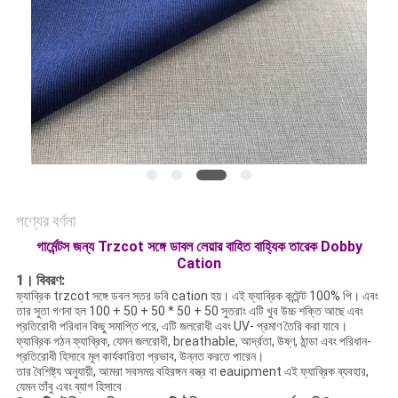
ম্যাপ
PRIVACY
POLICY
পণ্যের বর্ণনা
গার্মেন্টস জন্য Trzcot সঙ্গে ডাবল লেয়ার বাহিত বাহ্যিক তারেক Dobby
Cation
1।
বিবরণ:
ফ্যাব্রিক trzcot সঙ্গে ডবল স্তর ডবি cation হয়। এই ফ্যাব্রিক কন্টেন্ট 100% পি। এবং
তার সুতা গণনা হল 100 + 50 + 50 * 50 + 50 সুতরাং এটি খুব উচ্চ শক্তি আছে এবং
প্রতিরোধী পরিধান কিছু সমাপ্তি পরে, এটি জলরোধী এবং UV- প্রমাণ তৈরি করা যাবে।
ফ্যাব্রিক গঠন ফ্যাব্রিক, যেমন জলরোধী, breathable, আর্দ্রতা, উষ্ণ, ঠান্ডা এবং পরিধান-
প্রতিরোধী হিসাবে মূল কার্যকারিতা প্রভাব, উন্নত করতে পারেন।
তার বৈশিষ্ট্য অনুযায়ী, আমরা সবসময় বহিরঙ্গন বস্ত্র বা eauipment এই ফ্যাব্রিক ব্যবহার,
যেমন তাঁবু এবং ব্যাগ হিসাবে