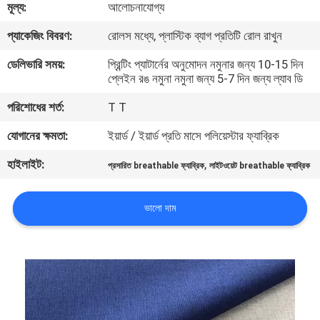
মূল্য:
আলোচনাযোগ্য
নিয়ন্ত্রণ
প্যাকেজিং বিবরণ:
রোলস মধ্যে, প্লাস্টিক ব্যাগ প্রতিটি রোল রাখুন
যোগাযোগ
ডেলিভারি সময়:
প্রিন্টিং প্যাটার্নের অনুমোদন নমুনার জন্য 10-15 দিন
প্লেইন রঙ নমুনা নমুনা জন্য 5-7 দিন জন্য ল্যাব ডি
করুন
পরিশোধের শর্ত:
T T
খবর
যোগানের ক্ষমতা:
ইয়ার্ড / ইয়ার্ড প্রতি মাসে পলিয়েস্টার ফ্যাব্রিক
হাইলাইট:
,
প্রসারিত breathable ফ্যাব্রিক
লাইটওয়েট breathable ফ্যাব্রিক
কেস
ভালো দাম
COMPANY
NEWS
সাইট