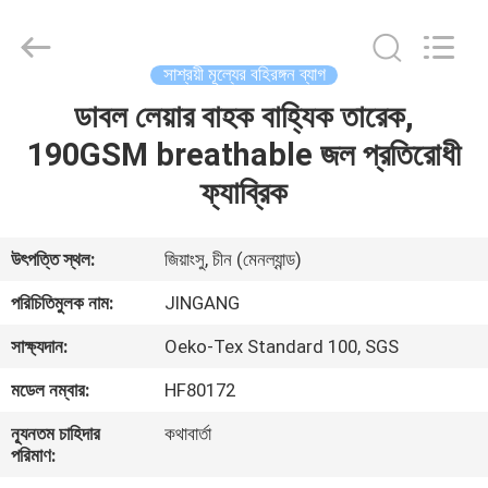
2025
Suzhou
Jingang
Textile
Co.,Ltd.
সাশ্রয়ী মূল্যের বহিরঙ্গন ব্যাগ
All
Rights
Reserved.
ডাবল লেয়ার বাহক বাহ্যিক তারেক,
বাড়ি
190GSM breathable জল প্রতিরোধী
পণ্য
ফ্যাব্রিক
আমাদের
উৎপত্তি স্থল:
জিয়াংসু, চীন (মেনল্যান্ড)
সম্পর্কে
পরিচিতিমুলক নাম:
JINGANG
সাক্ষ্যদান:
Oeko-Tex Standard 100, SGS
কারখানা
মডেল নম্বার:
HF80172
ভ্রমণ
ন্যূনতম চাহিদার
কথাবার্তা
পরিমাণ:
মান