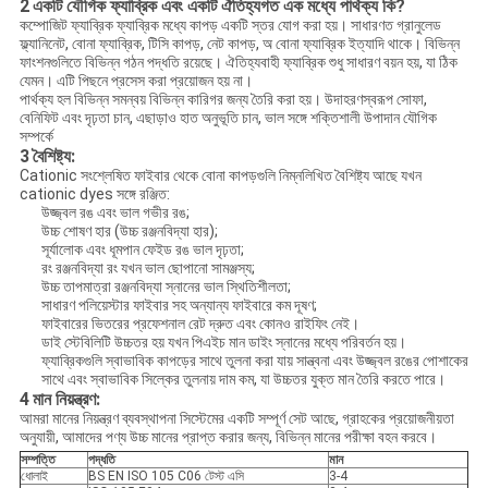
2
একটি যৌগিক ফ্যাব্রিক এবং একটি ঐতিহ্যগত এক মধ্যে পার্থক্য কি?
কম্পোজিট ফ্যাব্রিক ফ্যাব্রিক মধ্যে কাপড় একটি স্তর যোগ করা হয়। সাধারণত গ্রানুলেড
ফ্ল্যানিনেট, বোনা ফ্যাব্রিক, টিসি কাপড়, নেট কাপড়, অ বোনা ফ্যাব্রিক ইত্যাদি থাকে। বিভিন্ন
ফাংশনগুলিতে বিভিন্ন গঠন পদ্ধতি রয়েছে। ঐতিহ্যবাহী ফ্যাব্রিক শুধু সাধারণ বয়ন হয়, যা ঠিক
যেমন। এটি পিছনে প্রসেস করা প্রয়োজন হয় না।
পার্থক্য হল বিভিন্ন সমন্বয় বিভিন্ন কারিগর জন্য তৈরি করা হয়। উদাহরণস্বরূপ সোফা,
বেনিফিট এবং দৃঢ়তা চান, এছাড়াও হাত অনুভূতি চান, ভাল সঙ্গে শক্তিশালী উপাদান যৌগিক
সম্পর্কে
3
বৈশিষ্ট্য:
Cationic সংশ্লেষিত ফাইবার থেকে বোনা কাপড়গুলি নিম্নলিখিত বৈশিষ্ট্য আছে যখন
cationic dyes সঙ্গে রঞ্জিত:
উজ্জ্বল রঙ এবং ভাল গভীর রঙ;
উচ্চ শোষণ হার (উচ্চ রঞ্জনবিদ্যা হার);
সূর্যালোক এবং ধূমপান ফেইড রঙ ভাল দৃঢ়তা;
রং রঞ্জনবিদ্যা রং যখন ভাল ছোপানো সামঞ্জস্য;
উচ্চ তাপমাত্রা রঞ্জনবিদ্যা স্নানের ভাল স্থিতিশীলতা;
সাধারণ পলিয়েস্টার ফাইবার সহ অন্যান্য ফাইবারে কম দূষণ;
ফাইবারের ভিতরের প্রফেশনাল রেট দ্রুত এবং কোনও রাইফিং নেই।
ডাই স্টেবিলিটি উচ্চতর হয় যখন পিএইচ মান ডাইং স্নানের মধ্যে পরিবর্তন হয়।
ফ্যাব্রিকগুলি স্বাভাবিক কাপড়ের সাথে তুলনা করা যায় সান্ত্বনা এবং উজ্জ্বল রঙের পোশাকের
সাথে এবং স্বাভাবিক সিল্কের তুলনায় দাম কম, যা উচ্চতর যুক্ত মান তৈরি করতে পারে।
4
মান নিয়ন্ত্রণ:
আমরা মানের নিয়ন্ত্রণ ব্যবস্থাপনা সিস্টেমের একটি সম্পূর্ণ সেট আছে, গ্রাহকের প্রয়োজনীয়তা
অনুযায়ী, আমাদের পণ্য উচ্চ মানের প্রাপ্ত করার জন্য, বিভিন্ন মানের পরীক্ষা বহন করবে।
সম্পত্তি
পদ্ধতি
মান
ধোলাই
BS EN ISO 105 C06 টেস্ট এসি
3-4