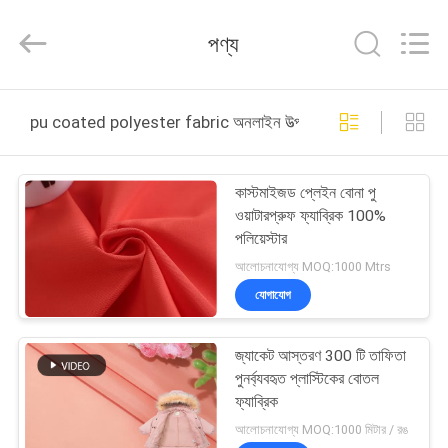
2026
Suzhou
Jingang
পণ্য
Textile
Co.,Ltd.
All
Rights
Reserved.
বাড়ি
pu coated polyester fabric অনলাইন উত্পাদন
পণ্য
কাস্টমাইজড প্লেইন বোনা পু
ওয়াটারপ্রুফ ফ্যাব্রিক 100%
আমাদের
পলিয়েস্টার
সম্পর্কে
আলোচনাযোগ্য MOQ:1000 Mtrs
যোগাযোগ
কারখানা
জ্যাকেট আস্তরণ 300 টি তাফিতা
ভ্রমণ
পুনর্ব্যবহৃত প্লাস্টিকের বোতল
ফ্যাব্রিক
মান
আলোচনাযোগ্য MOQ:1000 মিটার / রঙ