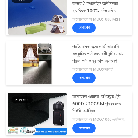
জলরোধী স্পটলাইট আউটডোর
ফ্যাব্রিক 100% পলিয়েস্টার
আলোচনাযোগ্য MOQ:1000 Mtrs
যোগাযোগ
প্রতিরোধক অক্সফোর্ড আমদানি
সঙ্কুচিত পর্দা জলরোধী বন্ডিং কোল্ড
প্রুফ পর্দা জন্য তাপ অন্তরণ
আলোচনাযোগ্য MOQ:কথাবার্তা
যোগাযোগ
অক্সফোর্ড ওয়াটার রেপিল্যান্ট টেন্ট
600D 210GSM পুনর্ব্যবহৃত
পিইটি ফ্যাব্রিক
আলোচনাযোগ্য MOQ:1000 এমটিআরএস
যোগাযোগ