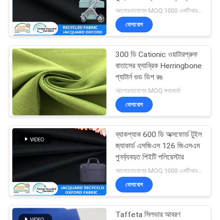
ম্যাপ
আলোচনাযোগ্য MOQ:1000 এমটিআরএস
যোগাযোগ
PRIVACY
POLICY
300 ডি Cationic ওয়াটারপ্রুফ
বাতাসের ফ্যাব্রিক Herringbone
প্যাটার্ন গুড ডিপ রঙ
আলোচনাযোগ্য MOQ:কথাবার্তা
যোগাযোগ
ব্যাকপ্যাক 600 ডি অক্সফোর্ড টুইল
জ্যাকার্ড এসজিএস 126 জিএসএম
পুনর্ব্যবহৃত পিইটি পলিয়েস্টার
আলোচনাযোগ্য MOQ:1000 এমটিআরএস
যোগাযোগ
Taffeta সিলভার আবরণ