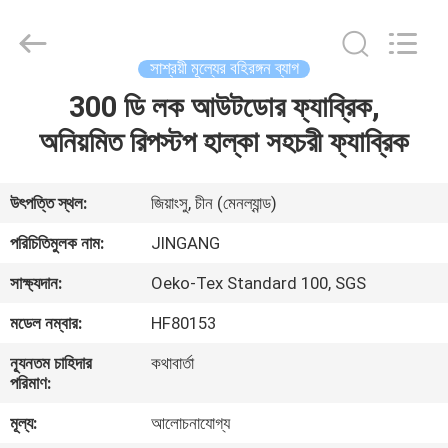
2026
Suzhou
Jingang
Textile
Co.,Ltd.
সাশ্রয়ী মূল্যের বহিরঙ্গন ব্যাগ
All
Rights
Reserved.
300 ডি লক আউটডোর ফ্যাব্রিক,
বাড়ি
অনিয়মিত রিপস্টপ হাল্কা সহচরী ফ্যাব্রিক
পণ্য
উৎপত্তি স্থল:
জিয়াংসু, চীন (মেনল্যান্ড)
আমাদের
পরিচিতিমুলক নাম:
JINGANG
সম্পর্কে
সাক্ষ্যদান:
Oeko-Tex Standard 100, SGS
মডেল নম্বার:
HF80153
কারখানা
ন্যূনতম চাহিদার
কথাবার্তা
ভ্রমণ
পরিমাণ:
মূল্য:
আলোচনাযোগ্য
মান