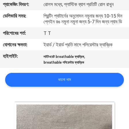
প্যাকেজিং বিবরণ:
রোলস মধ্যে, প্লাস্টিক ব্যাগ প্রতিটি রোল রাখুন
নিয়ন্ত্রণ
ডেলিভারি সময়:
প্রিন্টিং প্যাটার্নের অনুমোদন নমুনার জন্য 10-15 দিন
প্লেইন রঙ নমুনা নমুনা জন্য 5-7 দিন জন্য ল্যাব ডি
যোগাযোগ
পরিশোধের শর্ত:
T T
করুন
যোগানের ক্ষমতা:
ইয়ার্ড / ইয়ার্ড প্রতি মাসে পলিয়েস্টার ফ্যাব্রিক
খবর
হাইলাইট:
,
লাইটওয়েট breathable ফ্যাব্রিক
breathable পলিয়েস্টার ফ্যাব্রিক
কেস
ভালো দাম
COMPANY
NEWS
সাইট