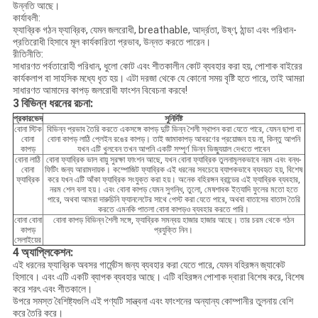
উন্নতি আছে।
কার্যাবলী:
ফ্যাব্রিক গঠন ফ্যাব্রিক, যেমন জলরোধী, breathable, আর্দ্রতা, উষ্ণ, ঠান্ডা এবং পরিধান-
প্রতিরোধী হিসাবে মূল কার্যকারিতা প্রভাব, উন্নত করতে পারেন।
রীতিনীতি:
সাধারণত পর্বতারোহী পরিধান, ধুলো কোট এবং শীতকালীন কোট ব্যবহার করা হয়, পোশাক বাইরের
কার্যকলাপ বা সাহসিক মধ্যে ধৃত হয়। এটা দরজা থেকে যে কোনো সময় বৃষ্টি হতে পারে, তাই আমরা
সাধারণত আমাদের কাপড় জলরোধী ফাংশন বিবেচনা করবে!
3
বিভিন্ন ধরনের রচনা:
প্রকারভেদ
সুনির্দিষ্ট
বোনা স্টিক
বিভিন্ন প্রভাব তৈরি করতে একসঙ্গে কাপড় দুটি ভিন্ন শৈলী স্থাপন করা যেতে পারে, যেমন ছাপা বা
বোনা
বোনা কাপড় লাঠি প্লেইন রঙের কাপড়। তাই জামাকাপড় আবরণের প্রয়োজন হয় না, কিন্তু আপনি
কাপড়
যখন এটি খুলবেন তখন আপনি একটি সম্পূর্ণ ভিন্ন ভিজ্যুয়াল দেখতে পাবেন
বোনা লাঠি
বোনা ফ্যাব্রিক ভাল বায়ু সুরক্ষা ফাংশন আছে, যখন বোনা ফ্যাব্রিক তুলনামূলকভাবে নরম এবং বন্ধ-
বোনা
ফিটিং জন্য আরামদায়ক। কম্পোজিট ফ্যাব্রিক এই ধরনের সবচেয়ে ব্যাপকভাবে ব্যবহৃত হয়, বিশেষ
ফ্যাব্রিক
করে যখন এটি আঁকা ফ্যাব্রিক সংযুক্ত করা হয়। অনেক বহিরঙ্গন ব্রান্ডের এই ফ্যাব্রিক ব্যবহার,
নরম শেল বলা হয়। এবং বোনা কাপড় যেমন সুগন্ধি, তুলো, মেষশাবক ইত্যাদি ফুলের মতো হতে
পারে, অথবা আমরা দারুচিনি ফ্যানলেটের সাথে পেস্ট করা যেতে পারে, অথবা বাতাসের বাতাস তৈরি
করতে এমনকি পাতলা বোনা কাপড়ও ব্যবহার করতে পারি।
বোনা বোনা
বোনা কাপড় বিভিন্ন শৈলী সঙ্গে, ফ্যাব্রিক সমন্বয় হাজার হাজার আছে। তার চরম থেকে গঠন
কাপড়
প্রযুক্তি নিন।
সেলাইয়ের
4
অ্যাপ্লিকেশন:
এই ধরনের ফ্যাব্রিক অবসর গার্মেন্টস জন্য ব্যবহার করা যেতে পারে, যেমন বহিরঙ্গন জ্যাকেট
হিসাবে। এবং এটি একটি ব্যাপক ব্যবহার আছে। এটি বহিরঙ্গন পোশাক দ্বারা বিশেষ করে, বিশেষ
করে শরৎ এবং শীতকালে।
উপরে সমস্ত বৈশিষ্ট্যগুলি এই পণ্যটি সান্ত্বনা এবং ফাংশনের অন্যান্য কোম্পানীর তুলনায় বেশি
করে তৈরি করে।